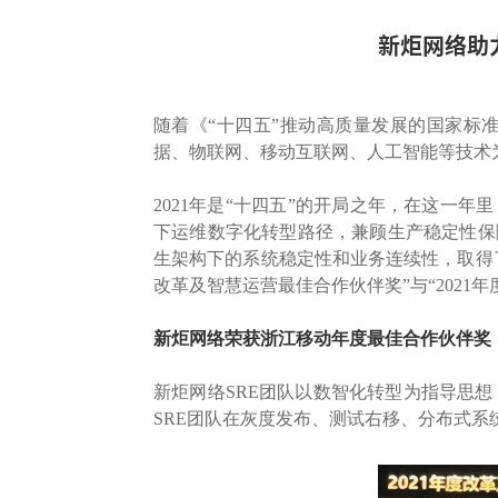
新炬网络助
随着《“十四五”推动高质量发展的国家标
据、物联网、移动互联网、人工智能等技术
2021年是“十四五”的开局之年，在这一
下运维数字化转型路径，兼顾生产稳定性保
生架构下的系统稳定性和业务连续性，取得了
改革及智慧运营最佳合作伙伴奖”与“2021
新炬网络荣获浙江移动年度最佳合作伙伴奖
新炬网络SRE团队以数智化转型为指导思想
SRE团队在灰度发布、测试右移、分布式